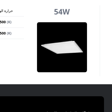
54
W
حرارة الو
500
(
K
)
500
(
K
)