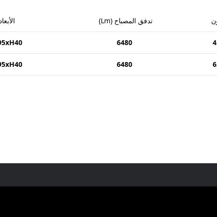
ن
تدفق المصباح
(
Lm
)
الأبعاد
95xH40
6480
4
95xH40
6480
6