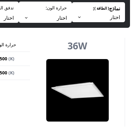
:
حرارة الون
تدفق ال
نماذج
:
(
الطاقة
)
اختار
اختار
اختار
36
W
حرارة الو
500
(
K
)
500
(
K
)