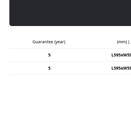
 (
(
mm
)
)
year
(
Guarantee
5
L595xW5
5
L595xW5