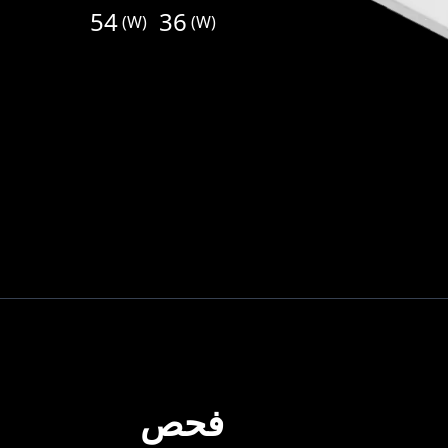
54
36
(
W
)
(
W
)
فحص