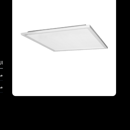
ال
مق
من
Full Screen