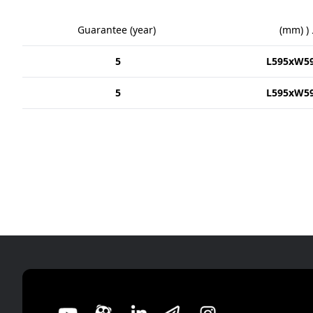
 (
(
mm
)
)
year
(
Guarantee
5
L595xW5
5
L595xW5