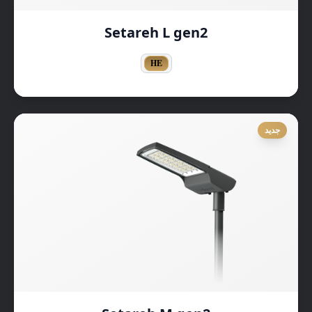
Setareh L gen2
HE
جديد