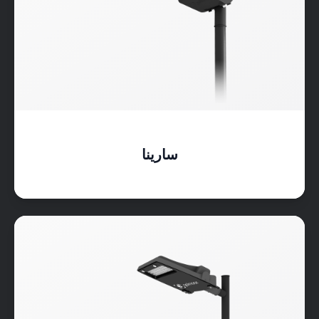
سارينا