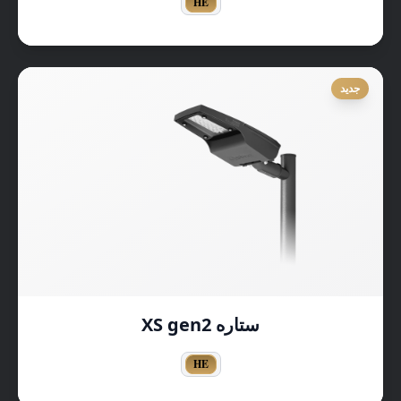
HE
جديد
ستاره XS gen2
HE