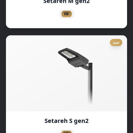
Setareh M gen2
HE
جديد
Setareh S gen2