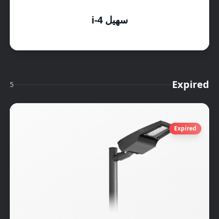
سهیل i-4
Expired
5
Expired