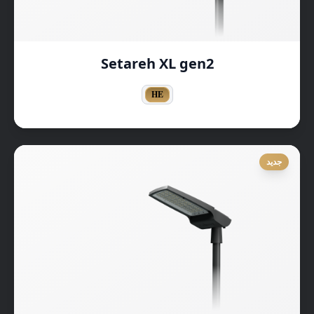
Setareh XL gen2
HE
جديد