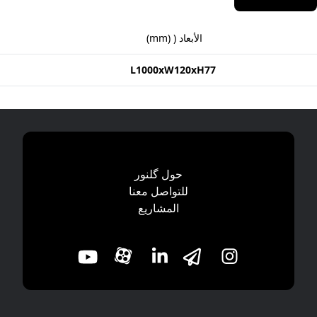
الأبعاد (
(
mm
)
L1000xW120xH77
حول گلنور
للتواصل معنا
المشاریع