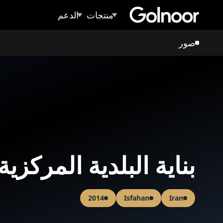
منتجات
الدعم
صور
بنایة البلدیة المرکزی
2014
Isfahan
Iran