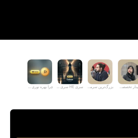
سمینار تخصصی مه...
بزرگ‌ترین سرما...
سری HE سری جدید...
چرا بهره نوری ب...