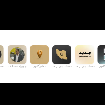
لنور
خدمات پس از فرو...
خدمات پس از فرو...
دفاترگلنور
تجهیزات ضدانفج...