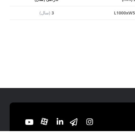
L1000xW5
3
(
سال
)