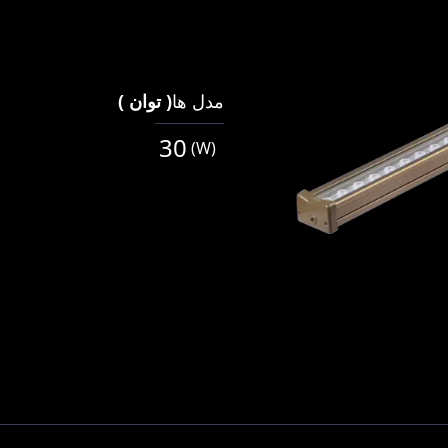
مدل ها
(
توان
)
30
(
W
)