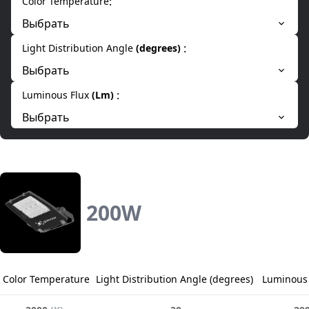
:
Color Temperature
Выбрать
:
Light Distribution Angle
(
degrees
)
Выбрать
:
Luminous Flux
(
Lm
)
Выбрать
200
W
Color Temperature
Light Distribution Angle
(
degrees
)
Luminous 