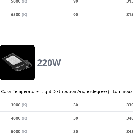
5000
(
K
)
90
31
6500
(
K
)
90
31
220
W
Color Temperature
Light Distribution Angle
(
degrees
)
Luminous 
3000
(
K
)
30
33
4000
(
K
)
30
34
5000
(
K
)
30
34