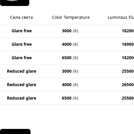
Сила света
Color Temperature
Luminous Fl
Glare free
3000
(
K
)
18200
Glare free
4000
(
K
)
18900
Glare free
6500
(
K
)
18200
Reduced glare
3000
(
K
)
25500
Reduced glare
4000
(
K
)
26500
Reduced glare
6500
(
K
)
25500