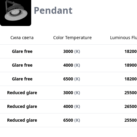
Pendant
Сила света
Color Temperature
Luminous Fl
Glare free
3000
(
K
)
18200
Glare free
4000
(
K
)
18900
Glare free
6500
(
K
)
18200
Reduced glare
3000
(
K
)
25500
Reduced glare
4000
(
K
)
26500
Reduced glare
6500
(
K
)
25500