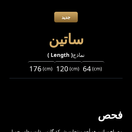
جديد
ساتین
نماذج
(
Length
)
176
120
64
(
cm
)
(
cm
)
(
cm
)
فحص
مصباح ساتین هو أحد منتجات شركة گلنور، ذات مظهر جميل