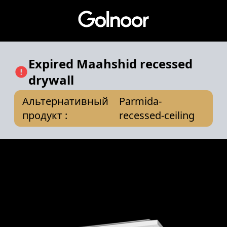
Expired
Maahshid recessed
drywall
Альтернативный
Parmida-
продукт
:
recessed-ceiling