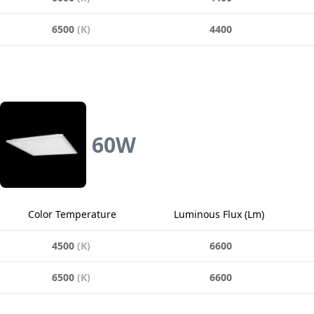
6500
(
K
)
4400
60
W
Color Temperature
Luminous Flux
(
Lm
)
4500
(
K
)
6600
6500
(
K
)
6600